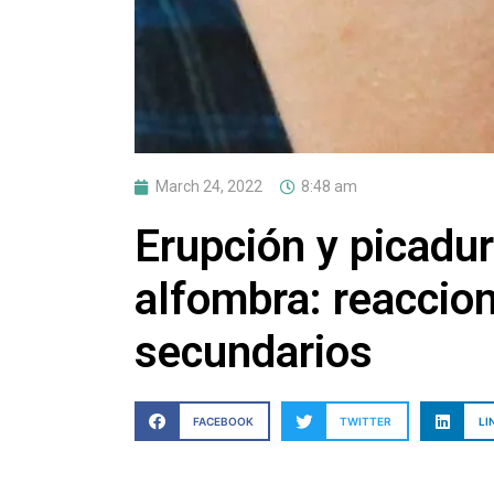
March 24, 2022
8:48 am
Erupción y picadu
alfombra: reaccion
secundarios
FACEBOOK
TWITTER
LI