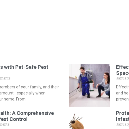
s with Pet-Safe Pest
Effec
Spac
ments
January
embers of your family, and their
Effecti
aramount—especially when
and he
our home. From
preven
ealth: A Comprehensive
Prote
Pest Control
Infes
ments
January