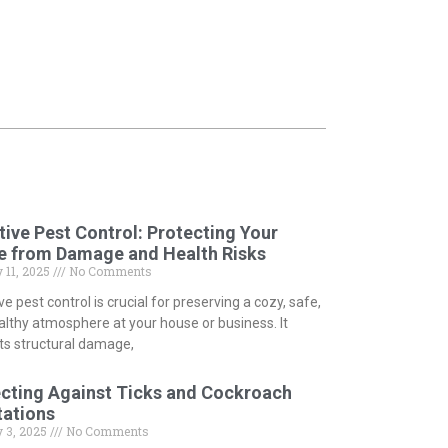
tive Pest Control: Protecting Your
e from Damage and Health Risks
 11, 2025
No Comments
ve pest control is crucial for preserving a cozy, safe,
althy atmosphere at your house or business. It
ts structural damage,
cting Against Ticks and Cockroach
tations
 3, 2025
No Comments