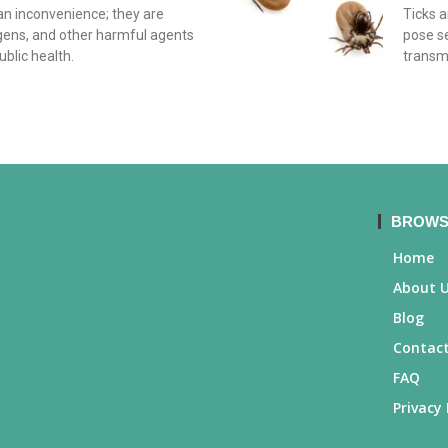
an inconvenience; they are
Ticks 
ergens, and other harmful agents
pose se
blic health.
transmi
BROWS
Home
About 
Blog
Contact
FAQ
Privacy 