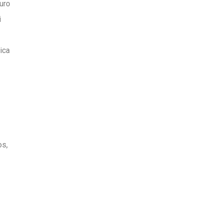
uro
i
ica
os,